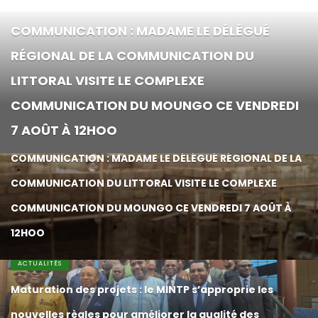
ACTUALITÉS
COMMUNICATION : MADAME LE DÉLÉGUÉ RÉGIONAL DE LA
COMMUNICATION : MADAME LE DÉLÉGUÉ
COMMUNICATION DU LITTORAL VISITE LE COMPLEXE
COMMUNICATION DU MOUNGO CE VENDREDI 7 AOÛT À 12HOO
RÉGIONAL DE LA COMMUNICATION DU
6 AOÛT 2026
LITTORAL VISITE LE COMPLEXE
Maturation des projets : le MINTP s’approprie les nouvelles règles
COMMUNICATION DU MOUNGO CE VENDREDI
pour améliorer la qualité des infrastructures
7 AOÛT À 12HOO
6 AOÛT 2026
ACTUALITÉS
COMMUNICATION : MADAME LE DÉLÉGUÉ RÉGIONAL DE LA
COMMUNICATION DU LITTORAL VISITE LE COMPLEXE
COMMUNICATION DU MOUNGO CE VENDREDI 7 AOÛT À
12HOO
ACTUALITÉS
Maturation des projets : le MINTP s’approprie les
nouvelles règles pour améliorer la qualité des