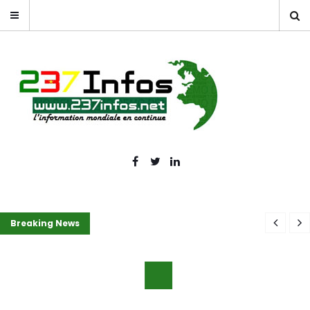
Breaking News
COMMUNICATION : MADAME LE DÉLÉGUÉ RÉGIONAL DE LA
COMMUNICATION DU LITTORAL VISITE LE COMPLEXE
COMMUNICATION DU MOUNGO CE VENDREDI 7 AOÛT À 12HOO
6 AOÛT 2026