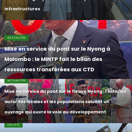
infrastructures
ACTUALITÉS
Mise en service du pont sur le Nyong à
Malombo : le MINTP fait le bilan des
ressources transférées aux CTD
ACTUALITÉS
Mise en service du pont sur le fleuve Nyong : l’élite, les
autorités locales et les populations saluent un
ouvrage qui ouvre la voie au développement
SOCIÉTE