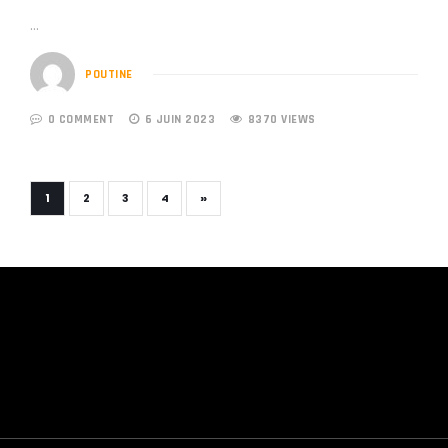
…
POUTINE
0 COMMENT
6 JUIN 2023
8370 VIEWS
»
1
2
3
4