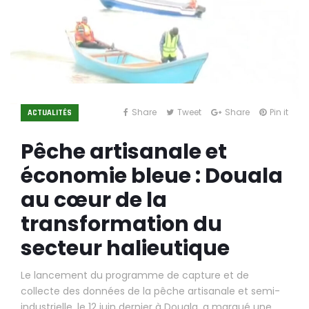
Share
Tweet
Share
Pin it
ACTUALITÉS
Pêche artisanale et
économie bleue : Douala
au cœur de la
transformation du
secteur halieutique
Le lancement du programme de capture et de
collecte des données de la pêche artisanale et semi-
industrielle, le 12 juin dernier à Douala, a marqué une