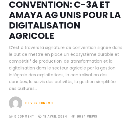
CONVENTION: C-3A ET
AMAYA AG UNIS POUR LA
DIGITALISATION
AGRICOLE
C’est à travers la signature de convention signée dans
le but de mettre en place un écosystème durable et
compétitif de production, de transformation et la
digitalisation dans le secteur agricole par la gestion
intégrale des exploitations, la centralisation des
données, le suivis des activités, la gestion simplifiée
des cultures…
OLIVIER DONGMO
0 COMMENT
18 AVRIL 2024
9024 VIEWS