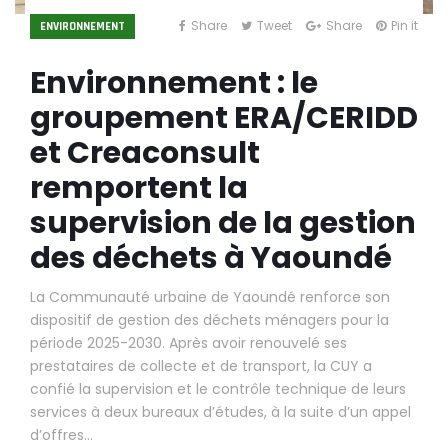
Share
Tweet
Share
Pin it
ENVIRONNEMENT
Environnement : le
groupement ERA/CERIDD
et Creaconsult
remportent la
supervision de la gestion
des déchets à Yaoundé
La Communauté urbaine de Yaoundé renforce son
dispositif de gestion des déchets ménagers pour la
période 2025-2030. Après avoir renouvelé ses
prestataires de collecte et de transport, la CUY a
confié la supervision et le contrôle technique de leurs
services à deux bureaux d’études, à la suite d’un appel
d’offres…