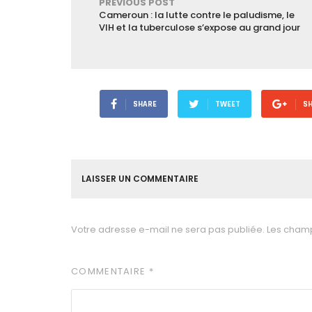
PREVIOUS POST
Cameroun : la lutte contre le paludisme, le
VIH et la tuberculose s’expose au grand jour
SHARE
TWEET
S
LAISSER UN COMMENTAIRE
Votre adresse e-mail ne sera pas publiée.
Les champ
COMMENTAIRE
*