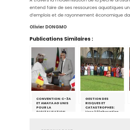
entend faire de ses ressources aquatiques un
d’emplois et de rayonnement économique dan
Olivier DONGMO
Publications Similaires :
CONVENTION: C-3A
GESTION DES
ET AMAYA AG UNIS
RISQUES ET
POUR LA
CATASTROPHES:
DIGITALISATION
Vers l’élaboration
AGRICOLE
d’un plan national
de communication