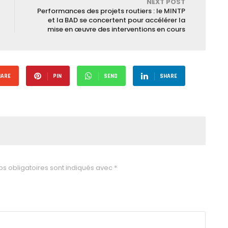
NEXT POST
Performances des projets routiers : le MINTP
et la BAD se concertent pour accélérer la
mise en œuvre des interventions en cours
HARE
PIN
SEND
SHARE
s obligatoires sont indiqués avec
*