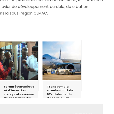
 levier de développement durable, de création
s la sous-région CEMAC.
Forum économique
Transport : la
et d’insertion
clandestinité de
socioprofessionne
02 adolescents
lle des jeunes: les
dans un avion
parents appelés à
révèle la
soutenir
défaillance
l’entrepreneuriat
sécuritaire aux
jeune
Adc