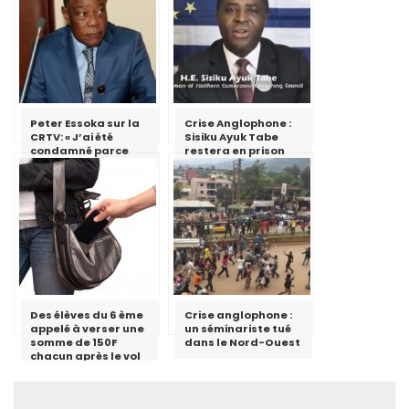
Peter Essoka sur la
Crise Anglophone :
CRTV: « J’ai été
Sisiku Ayuk Tabe
condamné parce
restera en prison
que j’ai essayé de
critiquer le fait qu’il
ne faut pas utiliser
le discours de haine
»
Des élèves du 6 ème
Crise anglophone :
appelé à verser une
un séminariste tué
somme de 150F
dans le Nord-Ouest
chacun après le vol
du téléphone d’un
enseignant au lycée
de Ngoulmekong