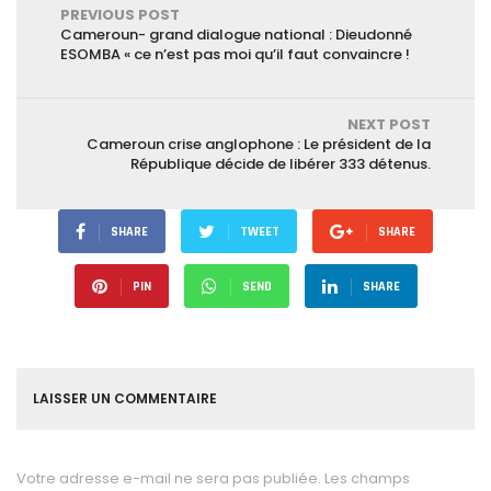
PREVIOUS POST
Cameroun- grand dialogue national : Dieudonné
ESOMBA « ce n’est pas moi qu’il faut convaincre !
NEXT POST
Cameroun crise anglophone : Le président de la
République décide de libérer 333 détenus.
SHARE
TWEET
SHARE
PIN
SEND
SHARE
LAISSER UN COMMENTAIRE
Votre adresse e-mail ne sera pas publiée.
Les champs