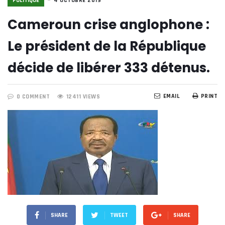
POLITIQUE
4 OCTOBRE 2019
Cameroun crise anglophone :
Le président de la République
décide de libérer 333 détenus.
EMAIL
PRINT
0 COMMENT
12411 VIEWS
SHARE
TWEET
SHARE