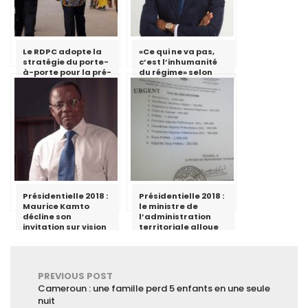
Le RDPC adopte la
«Ce qui ne va pas,
stratégie du porte-
c’est l’inhumanité
à-porte pour la pré-
du régime» selon
campagne
Cabral Libii
électorale dans la
région de
l’Adamaoua
Présidentielle 2018 :
Présidentielle 2018 :
Maurice Kamto
le ministre de
décline son
l’administration
invitation sur vision
territoriale alloue
4
des fonds aux
gouverneurs,
préfets et sous-
préfets
PREVIOUS POST
Cameroun : une famille perd 5 enfants en une seule
nuit