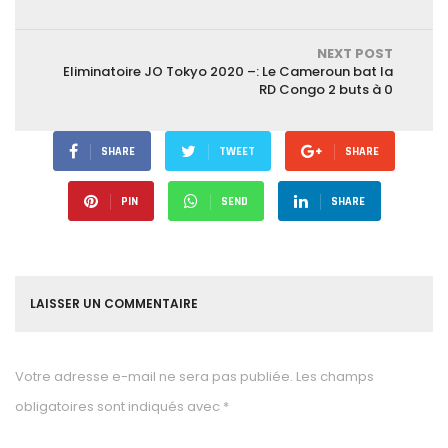
NEXT POST
Eliminatoire JO Tokyo 2020 –: Le Cameroun bat la
RD Congo 2 buts à 0
SHARE
TWEET
SHARE
PIN
SEND
SHARE
LAISSER UN COMMENTAIRE
Votre adresse e-mail ne sera pas publiée.
Les champs
obligatoires sont indiqués avec
*