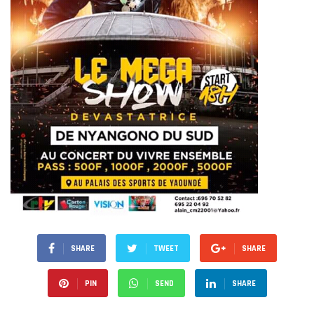
SHARE
TWEET
SHARE
PIN
SEND
SHARE