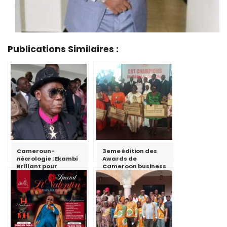
Publications Similaires :
Cameroun-
3eme édition des
nécrologie : Ekambi
Awards de
Brillant pour
Cameroon business
l’éternité
today : la
promotrice de
Lamana sur la
deuxième marche
du podium