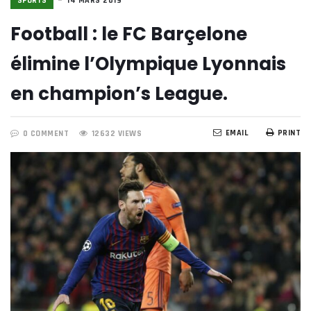
SPORTS
14 MARS 2019
Football : le FC Barçelone
élimine l’Olympique Lyonnais
en champion’s League.
EMAIL
PRINT
0 COMMENT
12632 VIEWS