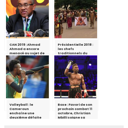
CAN 2019 : Ahmad
Présidentielle 2018 :
Ahmad a encore
les chefs
menacé au sujet de
traditionnels du
l’organisation par
Sud apportent leur
le Cameroun
soutien à Paul Biya
Volleyball : le
Boxe : Favori de son
Cameroun
prochain combat 11
enchaîne une
octobre, Christian
deuxième défaite
Mbilli soigne sa
préparation pour un
combat de dix