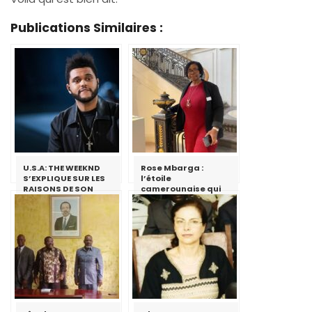
Publications Similaires :
U.S.A: THE WEEKND
Rose Mbarga :
S’EXPLIQUE SUR LES
l’étoile
RAISONS DE SON
camerounaise qui
REFUS A RIHANNA EN
brille au cœur du
2016.
Musée historique de
Bâle