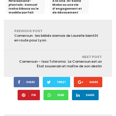
Fête banane-
A la Une : Dr Same
plantain : Samuel
Ekobo ou une vie
Ivaha Diboua ou le
d’engagement et
modèle parfait
de dévouement
d’une élite qui
accompagne la
vision d’émergence
du Président Paul
PREVIOUS POST
Biya
Cameroun : les bébés siamois de Laurelle bientôt
en route pour Lyon.
NEXT POST
Cameroun – Issa Tchiroma : Le Cameroun est un
État souverain et maître de son destin
SHARE
TWEET
SHARE
PIN
SEND
SHARE