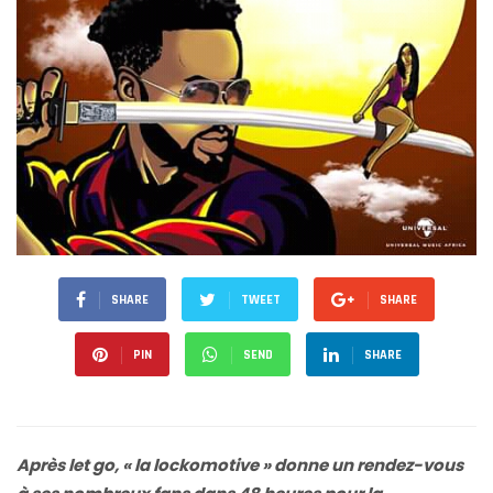
SHARE
TWEET
SHARE
PIN
SEND
SHARE
Après let go, « la lockomotive » donne un rendez-vous