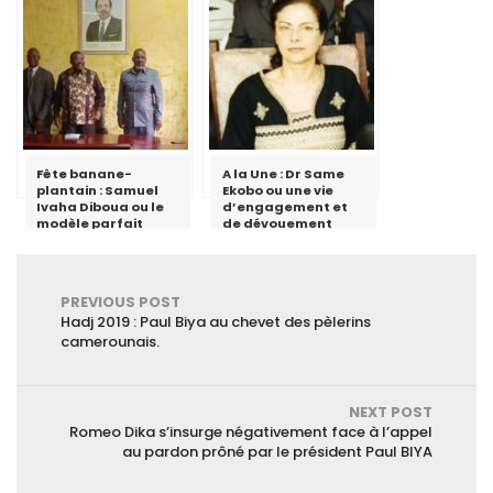
Musée historique de
Bâle
Fête banane-
A la Une : Dr Same
plantain : Samuel
Ekobo ou une vie
Ivaha Diboua ou le
d’engagement et
modèle parfait
de dévouement
d’une élite qui
accompagne la
vision d’émergence
du Président Paul
PREVIOUS POST
Biya
Hadj 2019 : Paul Biya au chevet des pèlerins
camerounais.
NEXT POST
Romeo Dika s’insurge négativement face à l’appel
au pardon prôné par le président Paul BIYA