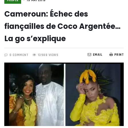
PEOPLE
13 MAI 2019
Cameroun: Échec des
fiançailles de Coco Argentée…
La go s’explique
EMAIL
PRINT
0 COMMENT
13988 VIEWS