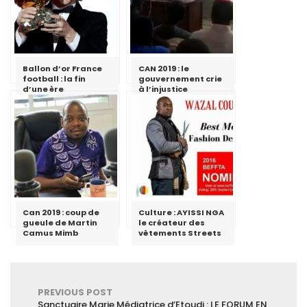
Ballon d’or France
CAN 2019 : le
football : la fin
gouvernement crie
d’une ère
à l’injustice
Can 2019 : coup de
Culture : AYISSI NGA
gueule de Martin
le créateur des
Camus Mimb
vêtements Streets
PREVIOUS POST
Sanctuaire Marie Médiatrice d’Etoudi : LE FORUM EN