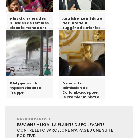
Plus d’un tiers des
Autriche : Le ministre
suicides de femmes
de l’Intérieur
dans le monde ont
suggère de trier les
lieu en Inde
migrants en mer
Philippines : Un
France : La
typhon violent a
démission de
frappé
Collomb acceptée,
le Premier ministre
chargé d’assurer
l’intérim
PREVIOUS POST
ESPAGNE – LIGA : LA PLAINTE DU FC LEVANTE
CONTRE LE FC BARCELONE N’A PAS EU UNE SUITE
POSITIVE.