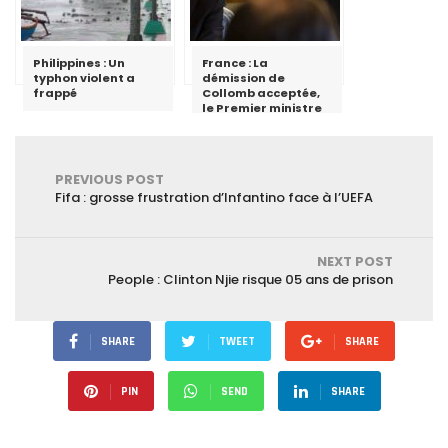
Philippines : Un
France : La
typhon violent a
démission de
frappé
Collomb acceptée,
le Premier ministre
chargé d’assurer
l’intérim
PREVIOUS POST
Fifa : grosse frustration d’Infantino face à l’UEFA
NEXT POST
People : Clinton Njie risque 05 ans de prison
SHARE
TWEET
SHARE
PIN
SEND
SHARE