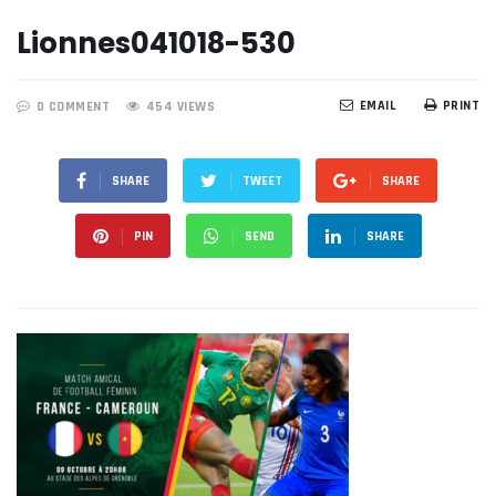
Lionnes041018-530
EMAIL
PRINT
0 COMMENT
454 VIEWS
SHARE
TWEET
SHARE
PIN
SEND
SHARE