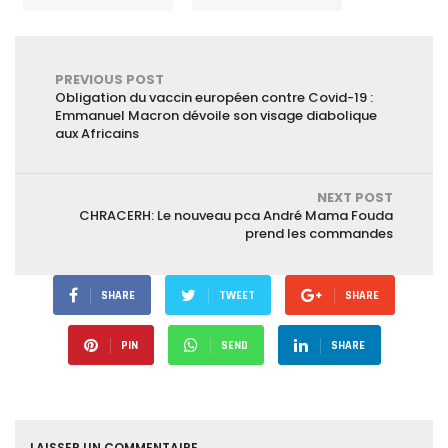
PREVIOUS POST
Obligation du vaccin européen contre Covid-19 :
Emmanuel Macron dévoile son visage diabolique
aux Africains
NEXT POST
CHRACERH: Le nouveau pca André Mama Fouda
prend les commandes
SHARE
TWEET
SHARE
PIN
SEND
SHARE
LAISSER UN COMMENTAIRE