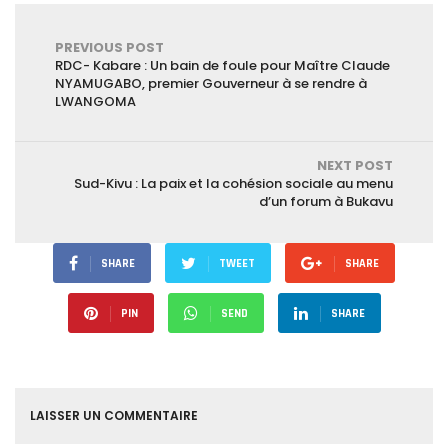
combat de dix
rounds.
PREVIOUS POST
RDC- Kabare : Un bain de foule pour Maître Claude
NYAMUGABO, premier Gouverneur à se rendre à
LWANGOMA
NEXT POST
Sud-Kivu : La paix et la cohésion sociale au menu
d’un forum à Bukavu
SHARE
TWEET
SHARE
PIN
SEND
SHARE
LAISSER UN COMMENTAIRE