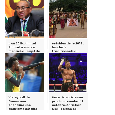
CAN 2019 : Ahmad
Présidentielle 2018 :
Ahmad a encore
les chefs
menacé au sujet de
traditionnels du
l’organisation par
Sud apportent leur
le Cameroun
soutien à Paul Biya
Volleyball : le
Boxe : Favori de son
Cameroun
prochain combat 11
enchaîne une
octobre, Christian
deuxième défaite
Mbilli soigne sa
préparation pour un