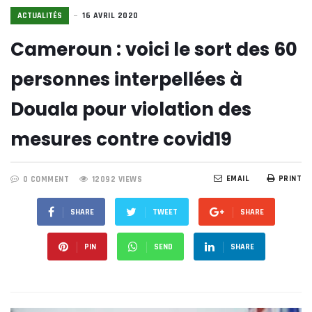
ACTUALITÉS
16 AVRIL 2020
Cameroun : voici le sort des 60
personnes interpellées à
Douala pour violation des
mesures contre covid19
EMAIL
PRINT
0 COMMENT
12092 VIEWS
SHARE
TWEET
SHARE
PIN
SEND
SHARE