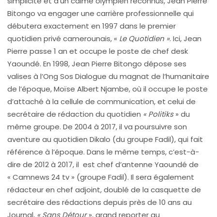
simplicité et d’un calme olympien reconnus, Jean Pierre
Bitongo va engager une carrière professionnelle qui
débutera exactement en 1997 dans le premier
quotidien privé camerounais, «
Le Quotidien »
. Ici, Jean
Pierre passe 1 an et occupe le poste de chef desk
Yaoundé. En 1998, Jean Pierre Bitongo dépose ses
valises à l’Ong Sos Dialogue du magnat de l’humanitaire
de l’époque, Moïse Albert Njambe, où il occupe le poste
d’attaché à la cellule de communication, et celui de
secrétaire de rédaction du quotidien
« Politiks
» du
même groupe. De 2004 à 2017, il va poursuivre son
aventure au quotidien Dikalo (du groupe Fadil), qui fait
référence à l’époque. Dans le même temps, c’est-à-
dire de 2012 à 2017, il est chef d’antenne Yaoundé de
« Camnews 24 tv » (groupe Fadil). Il sera également
rédacteur en chef adjoint, doublé de la casquette de
secrétaire des rédactions depuis près de 10 ans au
Journal,
« Sans Détour
», grand reporter au