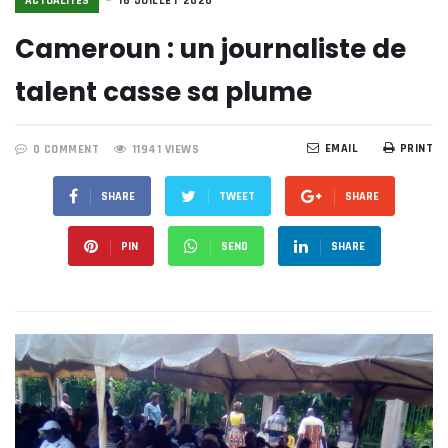
ACTUALITÉS
16 JUILLET 2020
Cameroun : un journaliste de
talent casse sa plume
EMAIL
PRINT
0 COMMENT
11941 VIEWS
SHARE
TWEET
SHARE
PIN
SEND
SHARE