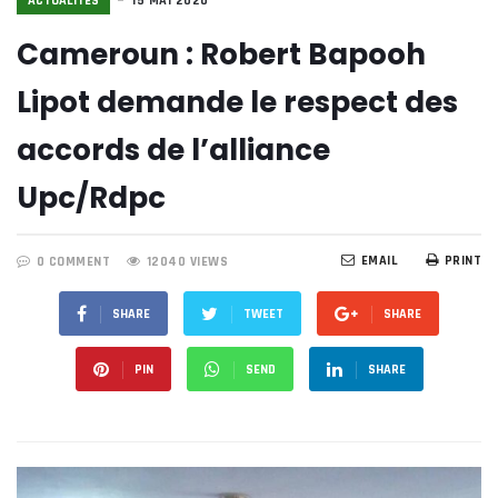
ACTUALITÉS
15 MAI 2020
Cameroun : Robert Bapooh
Lipot demande le respect des
accords de l’alliance
Upc/Rdpc
EMAIL
PRINT
0 COMMENT
12040 VIEWS
SHARE
TWEET
SHARE
PIN
SEND
SHARE