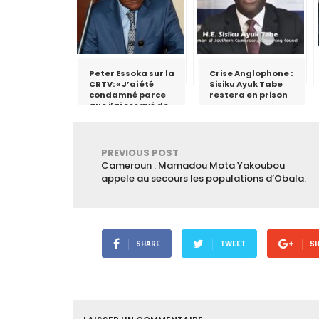
Peter Essoka sur la
Crise Anglophone :
CRTV: « J’ai été
Sisiku Ayuk Tabe
condamné parce
restera en prison
que j’ai essayé de
critiquer le fait
qu’il ne faut pas
utiliser le discours
de haine »
PREVIOUS POST
Cameroun : Mamadou Mota Yakoubou
appele au secours les populations d’Obala.
SHARE
TWEET
S