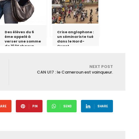
Des élèves du 6
Crise anglophone :
ème appelé à
un séminariste tué
verser une somme
dans le Nord-
de 150F chacun
Ouest
après le vol du
téléphone d’un
enseignant au
lycée de
NEXT POST
Ngoulmekong
CAN U17 : le Cameroun est vainqueur.
HARE
PIN
SEND
SHARE