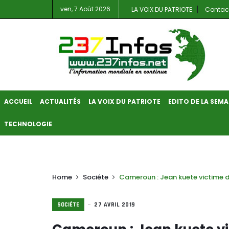
ven, 7 Août 2026
LA VOIX DU PATRIOTE
Contac
ACCUEIL
ACTUALITÉS
LA VOIX DU PATRIOTE
EDITO DE LA SEMA
TECHNOLOGIE
Home
Sociéte
Cameroun : Jean kuete victime d
SOCIÉTE
27 AVRIL 2019