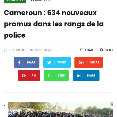
ACTUALITÉS
19 AOÛT 2020
Cameroun : 634 nouveaux
promus dans les rangs de la
police
EMAIL
PRINT
0 COMMENT
11995 VIEWS
SHARE
TWEET
SHARE
PIN
SEND
SHARE