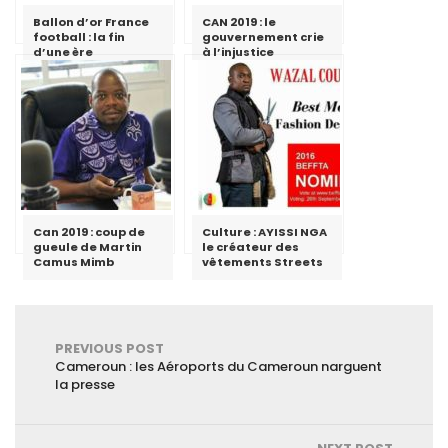
Ballon d’or France
CAN 2019 : le
football : la fin
gouvernement crie
d’une ère
à l’injustice
Can 2019 : coup de
Culture : AYISSI NGA
gueule de Martin
le créateur des
Camus Mimb
vêtements Streets
PREVIOUS POST
Cameroun : les Aéroports du Cameroun narguent
la presse