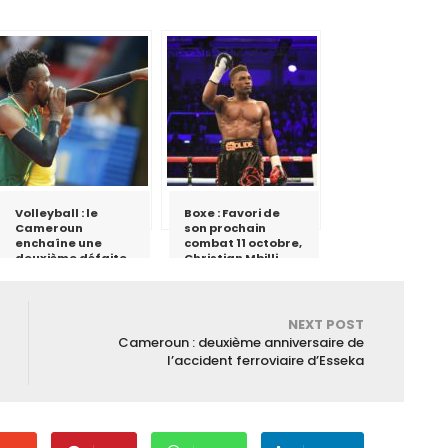
Volleyball : le
Boxe : Favori de
Cameroun
son prochain
enchaîne une
combat 11 octobre,
deuxième défaite
Christian Mbilli
soigne sa
préparation pour
un combat de dix
rounds.
NEXT POST
Cameroun : deuxième anniversaire de
l’accident ferroviaire d’Esseka