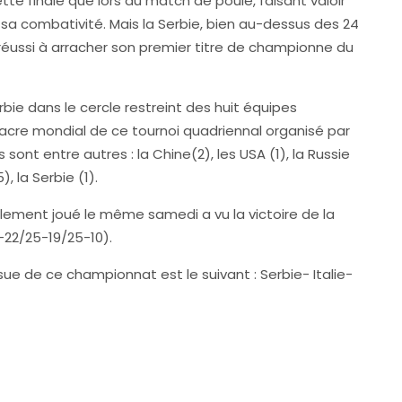
ette finale que lors du match de poule, faisant valoir
sa combativité. Mais la Serbie, bien au-dessus des 24
réussi à arracher son premier titre de championne du
rbie dans le cercle restreint des huit équipes
sacre mondial de ce tournoi quadriennal organisé par
 sont entre autres : la Chine(2), les USA (1), la Russie
5), la Serbie (1).
alement joué le même samedi a vu la victoire de la
-22/25-19/25-10).
sue de ce championnat est le suivant : Serbie- Italie-