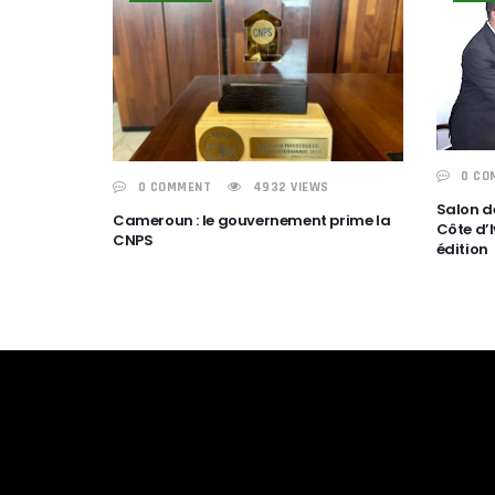
0 CO
0 COMMENT
4932 VIEWS
Salon de
Cameroun : le gouvernement prime la
Côte d’I
CNPS
édition