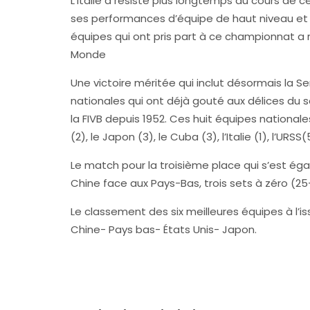
L’Italie a résisté plus longtemps au cours de c
ses performances d’équipe de haut niveau et 
équipes qui ont pris part à ce championnat a 
Monde
Une victoire méritée qui inclut désormais la Se
nationales qui ont déjà gouté aux délices du 
la FIVB depuis 1952. Ces huit équipes nationales
(2), le Japon (3), le Cuba (3), l’Italie (1), l’URSS(
Le match pour la troisième place qui s’est ég
Chine face aux Pays-Bas, trois sets à zéro (25
Le classement des six meilleures équipes à l’is
Chine- Pays bas- États Unis- Japon.