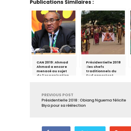
Publications Similaires :
CAN 2019 : Ahmad
Présidentielle 2018
Ahmad a encore
: les chefs
menacé au sujet
traditionnels du
de l’organisation
Sud apportent
par le Cameroun
leur soutien à Paul
Biya
PREVIOUS POST
Présidentielle 2018 : Obiang Nguema félicite
Biya pour sa réélection