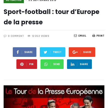
ACTUALITÉS
23 SEPTEMBRE 2019
Sport-football : tour d’Europe
de la presse
EMAIL
PRINT
0 COMMENT
12352 VIEWS
SHARE
TWEET
SHARE
PIN
SEND
SHARE