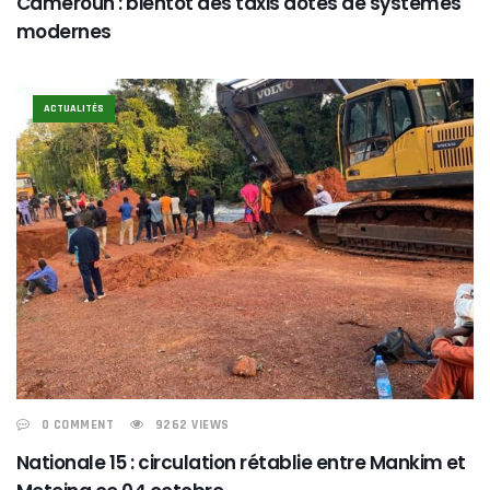
Cameroun : bientôt des taxis dotés de systèmes
modernes
ACTUALITÉS
0 COMMENT
9262 VIEWS
Nationale 15 : circulation rétablie entre Mankim et