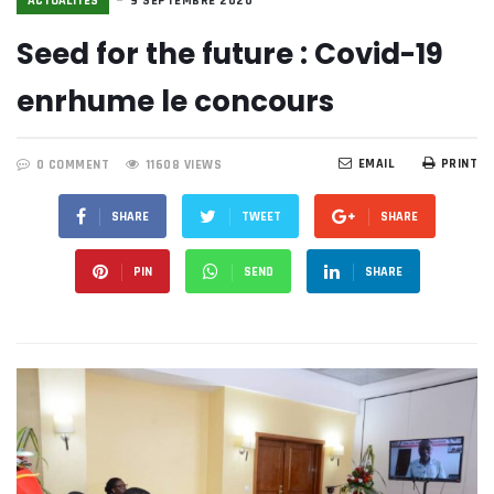
ACTUALITÉS
9 SEPTEMBRE 2020
Seed for the future : Covid-19
enrhume le concours
EMAIL
PRINT
0 COMMENT
11608 VIEWS
SHARE
TWEET
SHARE
PIN
SEND
SHARE