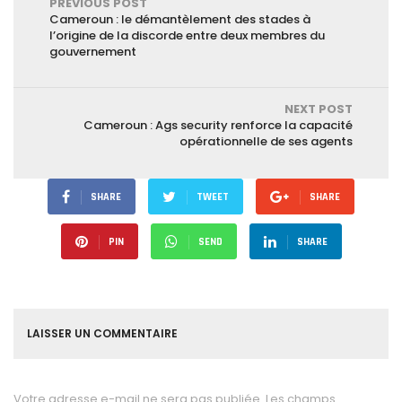
PREVIOUS POST
Cameroun : le démantèlement des stades à
l’origine de la discorde entre deux membres du
gouvernement
NEXT POST
Cameroun : Ags security renforce la capacité
opérationnelle de ses agents
SHARE
TWEET
SHARE
PIN
SEND
SHARE
LAISSER UN COMMENTAIRE
Votre adresse e-mail ne sera pas publiée.
Les champs