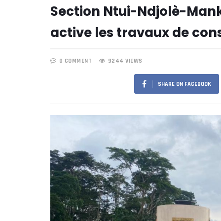
Section Ntui-Ndjolè-Manki
active les travaux de cons
0 COMMENT
9244 VIEWS
SHARE ON FACEBOOK