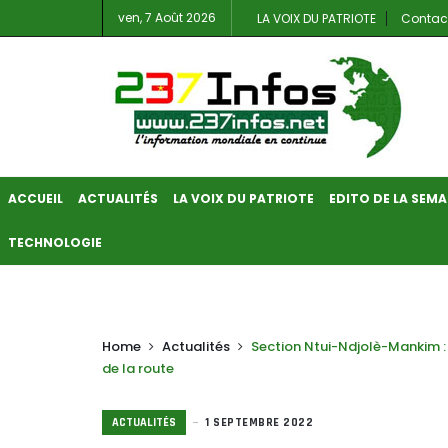
ven, 7 Août 2026
LA VOIX DU PATRIOTE
Contac
ACCUEIL
ACTUALITÉS
LA VOIX DU PATRIOTE
EDITO DE LA SEMA
TECHNOLOGIE
Home
Actualités
Section Ntui-Ndjolè-Mankim : l
de la route
ACTUALITÉS
1 SEPTEMBRE 2022