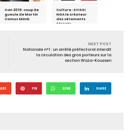
Can 2019 : coup de
Culture : AYISSI
gueule de Martin
NGA le créateur
Camus Mimb
des vêtements
Streets
NEXT POST
Nationale n°1 : un arrêté préfectoral interdit
la circulation des gros porteurs sur la
section Waza-Kousseri
HARE
PIN
SEND
SHARE