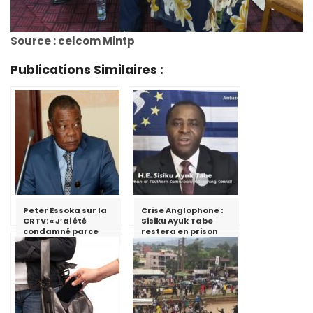
Source : celcom Mintp
Publications Similaires :
Peter Essoka sur la
Crise Anglophone :
CRTV: « J’ai été
Sisiku Ayuk Tabe
condamné parce
restera en prison
que j’ai essayé de
critiquer le fait qu’il
ne faut pas utiliser
le discours de haine
»