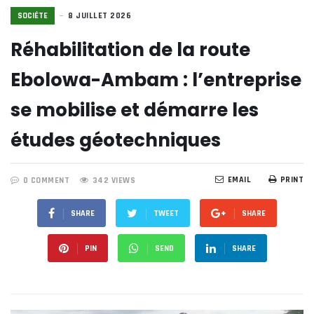
SOCIÉTE
8 JUILLET 2026
Réhabilitation de la route
Ebolowa-Ambam : l’entreprise
se mobilise et démarre les
études géotechniques
EMAIL
PRINT
0 COMMENT
342 VIEWS
SHARE
TWEET
SHARE
PIN
SEND
SHARE