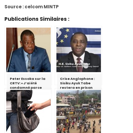
Source : celcom MINTP
Publications Similaires :
Peter Essoka sur la
Crise Anglophone :
CRTV: « J’ai été
Sisiku Ayuk Tabe
condamné parce
restera en prison
que j’ai essayé de
critiquer le fait qu’il
ne faut pas utiliser
le discours de haine
»