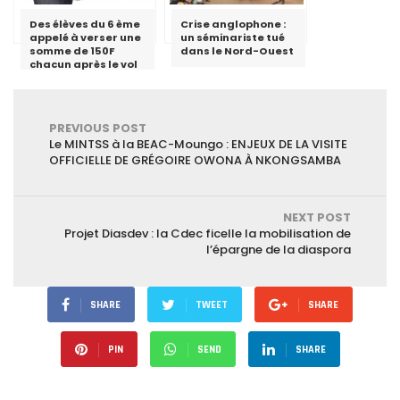
Des élèves du 6 ème
Crise anglophone :
appelé à verser une
un séminariste tué
somme de 150F
dans le Nord-Ouest
chacun après le vol
du téléphone d’un
enseignant au lycée
de Ngoulmekong
PREVIOUS POST
Le MINTSS à la BEAC-Moungo : ENJEUX DE LA VISITE
OFFICIELLE DE GRÉGOIRE OWONA À NKONGSAMBA
NEXT POST
Projet Diasdev : la Cdec ficelle la mobilisation de
l’épargne de la diaspora
SHARE
TWEET
SHARE
PIN
SEND
SHARE