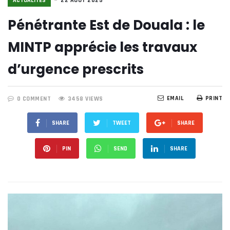
ACTUALITÉS
22 AOÛT 2025
Pénétrante Est de Douala : le
MINTP apprécie les travaux
d’urgence prescrits
EMAIL
PRINT
0 COMMENT
3458 VIEWS
SHARE
TWEET
SHARE
PIN
SEND
SHARE