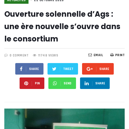
ACTUALITÉS
22 OCTOBRE 2020
Ouverture solennelle d’Ags :
une ère nouvelle s’ouvre dans
le consortium
EMAIL
PRINT
0 COMMENT
11748 VIEWS
SHARE
TWEET
SHARE
PIN
SEND
SHARE