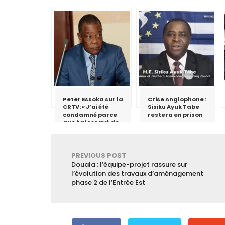
Peter Essoka sur la
Crise Anglophone :
CRTV: « J’ai été
Sisiku Ayuk Tabe
condamné parce
restera en prison
que j’ai essayé de
critiquer le fait
qu’il ne faut pas
utiliser le discours
de haine »
PREVIOUS POST
Douala : l’équipe-projet rassure sur
l’évolution des travaux d’aménagement
phase 2 de l’Entrée Est