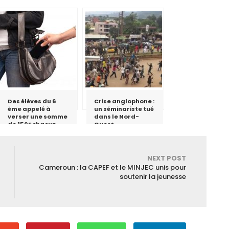
Des élèves du 6
Crise anglophone :
ème appelé à
un séminariste tué
verser une somme
dans le Nord-
de 150F chacun
Ouest
après le vol du
téléphone d’un
enseignant au
lycée de
NEXT POST
Ngoulmekong
Cameroun : la CAPEF et le MINJEC unis pour
soutenir la jeunesse