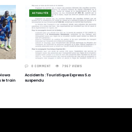
ACTUALITÉS
0 COMMENT
7967 VIEWS
bolowa
Accidents : Touristique Express S.a
 le train
suspendu