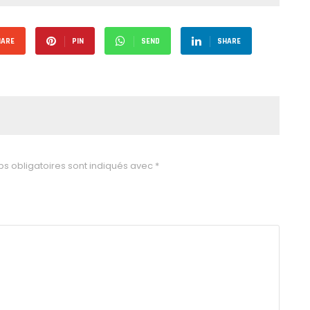
HARE
PIN
SEND
SHARE
s obligatoires sont indiqués avec
*