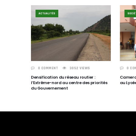
ACTUALITÉS
SOCIÉ
0 COMMENT
3052 VIEWS
0 CO
Densification du réseau routier :
Camerou
l’Extrême-nord au centre des priorités
au Lycée
du Gouvernement