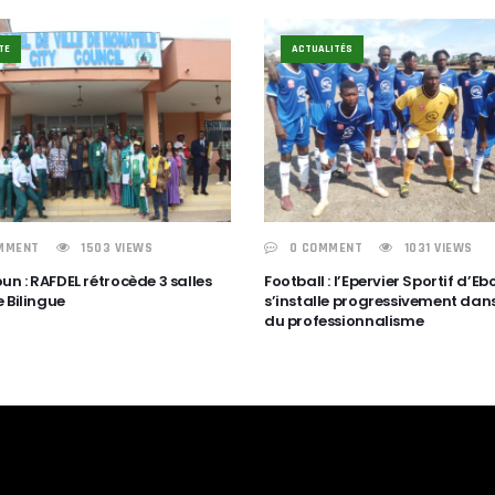
TE
ACTUALITÉS
MMENT
1503 VIEWS
0 COMMENT
1031 VIEWS
n : RAFDEL rétrocède 3 salles
Football : l’Epervier Sportif d’E
 Bilingue
s’installe progressivement dans
du professionnalisme