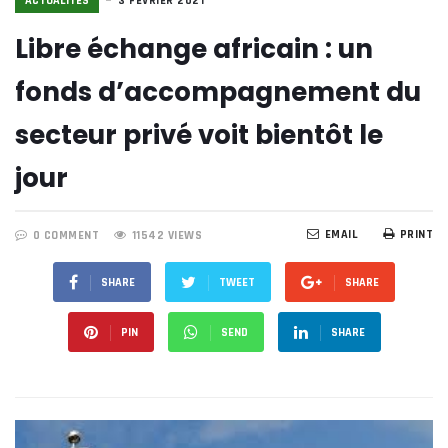
ACTUALITÉS
3 FÉVRIER 2021
Libre échange africain : un
fonds d’accompagnement du
secteur privé voit bientôt le
jour
EMAIL
PRINT
0 COMMENT
11542 VIEWS
SHARE
TWEET
SHARE
PIN
SEND
SHARE