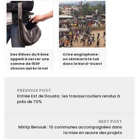
que j’ai essayé de
critiquer le fait qu’il
ne faut pas utiliser
le discours de haine
»
Des élèves du 6 ème
Crise anglophone :
appelé à verser une
un séminariste tué
somme de 150F
dans le Nord-Ouest
chacun après le vol
du téléphone d’un
enseignant au lycée
de Ngoulmekong
PREVIOUS POST
Entrée Est de Douala : les travaux routiers rendus à
près de 70%
NEXT POST
Mintp Benoué : 10 communes accompagnées dans
la mise en œuvre des projets