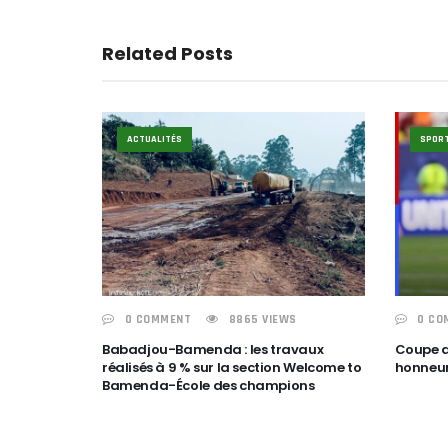
Related Posts
ACTUALITÉS
SPOR
0 COMMENT
8865 VIEWS
0 CO
Babadjou-Bamenda : les travaux
Coupe du
réalisés à 9 % sur la section Welcome to
honneur
Bamenda-École des champions