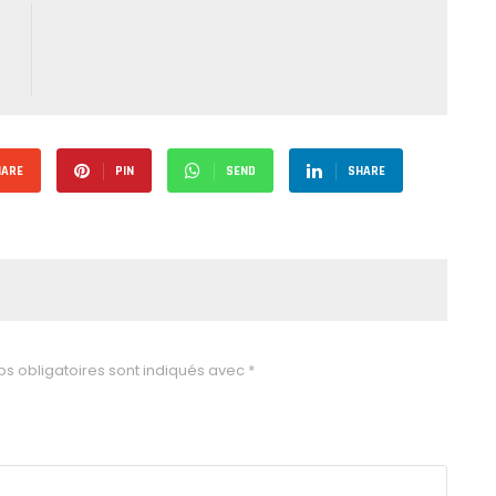
HARE
PIN
SEND
SHARE
s obligatoires sont indiqués avec
*