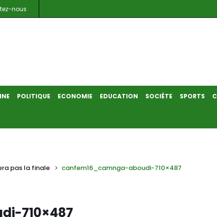
tez-nous
INE
POLITIQUE
ECONOMIE
EDUCATION
SOCIÉTE
SPORTS
C
ra pas la finale
canfem16_camnga-aboudi-710×487
di-710×487