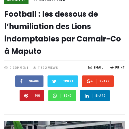
ACTUALITÉS
19 NOVEMBRE 2020
Football : les dessous de
l’humiliation des Lions
indomptables par Camair-Co
à Maputo
EMAIL
PRINT
0 COMMENT
11502 VIEWS
SHARE
TWEET
SHARE
PIN
SEND
SHARE