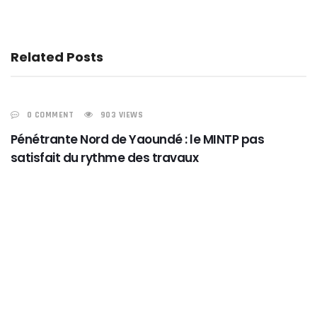
Related Posts
0 COMMENT
903 VIEWS
ACTUALITÉS
Pénétrante Nord de Yaoundé : le MINTP pas
satisfait du rythme des travaux