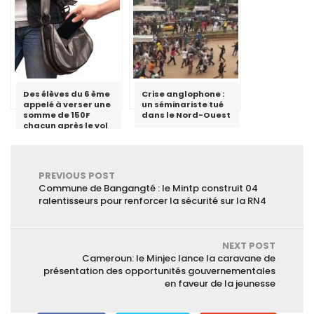
le discours de haine
»
Des élèves du 6 ème
Crise anglophone :
appelé à verser une
un séminariste tué
somme de 150F
dans le Nord-Ouest
chacun après le vol
du téléphone d’un
enseignant au lycée
de Ngoulmekong
PREVIOUS POST
Commune de Bangangté : le Mintp construit 04
ralentisseurs pour renforcer la sécurité sur la RN4
NEXT POST
Cameroun: le Minjec lance la caravane de
présentation des opportunités gouvernementales
en faveur de la jeunesse