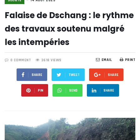
SOCIÉTE
14 AOÛT 2025
Falaise de Dschang : le rythme
des travaux soutenu malgré
les intempéries
EMAIL
PRINT
0 COMMENT
3618 VIEWS
SHARE
TWEET
SHARE
PIN
SEND
SHARE