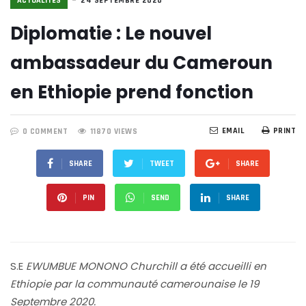
ACTUALITÉS
24 SEPTEMBRE 2020
Diplomatie : Le nouvel
ambassadeur du Cameroun
en Ethiopie prend fonction
EMAIL
PRINT
0 COMMENT
11870 VIEWS
SHARE
TWEET
SHARE
PIN
SEND
SHARE
S.E
EWUMBUE MONONO Churchill a été accueilli en
Ethiopie par la communauté camerounaise le 19
Septembre 2020.