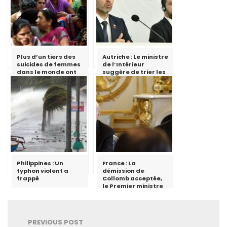
Plus d’un tiers des
Autriche : Le ministre
suicides de femmes
de l’Intérieur
dans le monde ont
suggère de trier les
lieu en Inde
migrants en mer
Philippines : Un
France : La
typhon violent a
démission de
frappé
Collomb acceptée,
le Premier ministre
chargé d’assurer
l’intérim
PREVIOUS POST