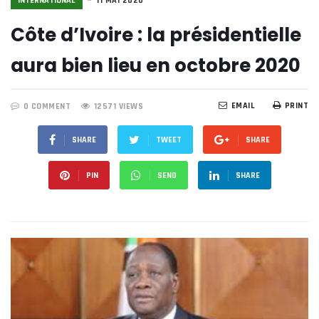
INTERNATIONAL
11 MAI 2020
Côte d’Ivoire : la présidentielle
aura bien lieu en octobre 2020
EMAIL
PRINT
0 COMMENT
12571 VIEWS
SHARE
TWEET
SHARE
PIN
SEND
SHARE