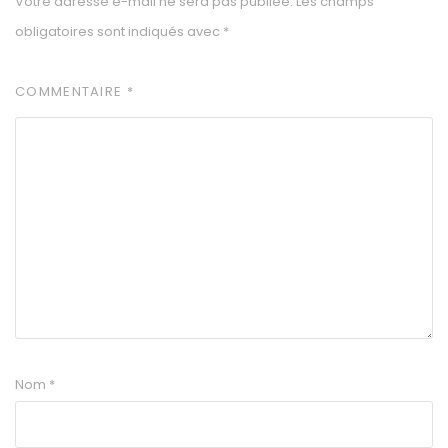
Votre adresse e-mail ne sera pas publiée.
Les champs
obligatoires sont indiqués avec
*
COMMENTAIRE
*
Nom
*