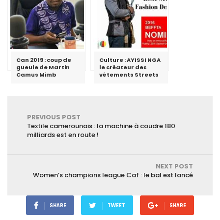
Can 2019 : coup de
Culture : AYISSI NGA
gueule de Martin
le créateur des
Camus Mimb
vêtements Streets
PREVIOUS POST
Textile camerounais : la machine à coudre 180
milliards est en route !
NEXT POST
Women’s champions league Caf : le bal est lancé
SHARE
TWEET
SHARE