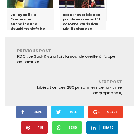
Volleyball : le
Boxe : Favori de son
Cameroun
prochain combat 11
enchaîne une
octobre, Christian
deuxième défaite
Mbilli soigne sa
préparation pour un
combat de dix
rounds.
PREVIOUS POST
RDC : Le Sud-Kivu a fait la sourde oreille à l’appel
de Lamuka
NEXT POST
Libération des 289 prisonniers de la « crise
anglophone »,
SHARE
TWEET
SHARE
PIN
SEND
SHARE