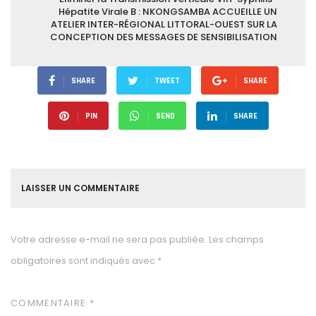
Hépatite Virale B : NKONGSAMBA ACCUEILLE UN
ATELIER INTER-RÉGIONAL LITTORAL-OUEST SUR LA
CONCEPTION DES MESSAGES DE SENSIBILISATION
SHARE
TWEET
SHARE
PIN
SEND
SHARE
LAISSER UN COMMENTAIRE
Votre adresse e-mail ne sera pas publiée.
Les champs
obligatoires sont indiqués avec
*
COMMENTAIRE
*