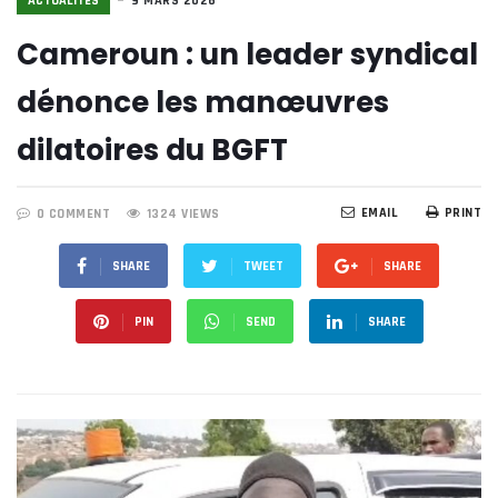
ACTUALITÉS
9 MARS 2026
Cameroun : un leader syndical
dénonce les manœuvres
dilatoires du BGFT
EMAIL
PRINT
0 COMMENT
1324 VIEWS
SHARE
TWEET
SHARE
PIN
SEND
SHARE