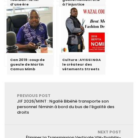
d’une ère
à l’injustice
Can 2019 : coup de
Culture : AYISSI NGA
gueule de Martin
le créateur des
Camus Mimb
vêtements Streets
PREVIOUS POST
JIF 2026/MINT : Ngallè Bibéhè transporte son
personnel féminin à bord du bus de l’égalité des
droits
NEXT POST
Éliminer la Transmission Verticale VIH-Syphilis-