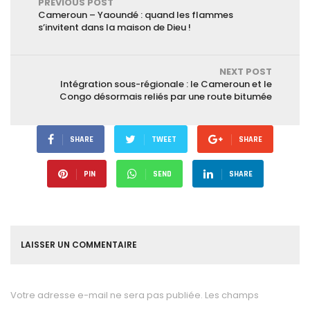
PREVIOUS POST
Cameroun – Yaoundé : quand les flammes
s’invitent dans la maison de Dieu !
NEXT POST
Intégration sous-régionale : le Cameroun et le
Congo désormais reliés par une route bitumée
SHARE
TWEET
SHARE
PIN
SEND
SHARE
LAISSER UN COMMENTAIRE
Votre adresse e-mail ne sera pas publiée.
Les champs