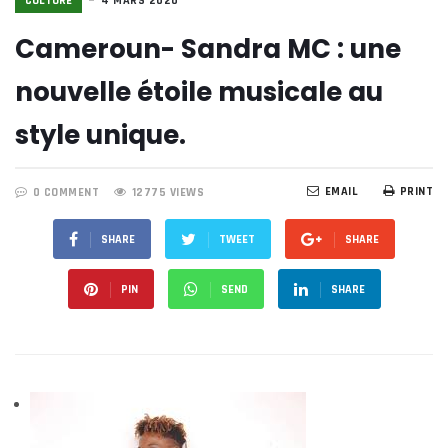
CULTURE
4 MARS 2020
Cameroun- Sandra MC : une
nouvelle étoile musicale au
style unique.
EMAIL
PRINT
0 COMMENT
12775 VIEWS
SHARE
TWEET
SHARE
PIN
SEND
SHARE