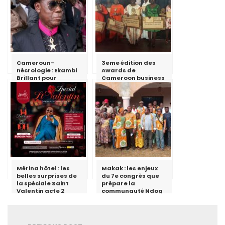
Cameroun-
3eme édition des
nécrologie : Ekambi
Awards de
Brillant pour
Cameroon business
l’éternité
today : la
promotrice de
Lamana sur la
deuxième marche
du podium
Mérina hôtel : les
Makak : les enjeux
belles surprises de
du 7e congrès que
la spéciale Saint
prépare la
Valentin acte 2
communauté Ndog
Poll