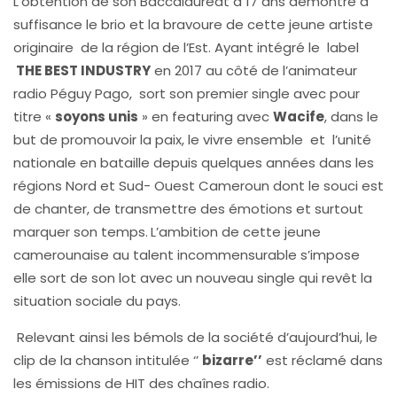
L’obtention de son Baccalauréat à 17 ans démontre à
suffisance le brio et la bravoure de cette jeune artiste
originaire de la région de l’Est. Ayant intégré le label
THE BEST INDUSTRY
en 2017 au côté de l’animateur
radio Péguy Pago, sort son premier single avec pour
titre «
soyons unis
» en featuring avec
Wacife
, dans le
but de promouvoir la paix, le vivre ensemble et l’unité
nationale en bataille depuis quelques années dans les
régions Nord et Sud- Ouest Cameroun dont le souci est
de chanter, de transmettre des émotions et surtout
marquer son temps.
L’ambition de cette jeune
camerounaise au talent incommensurable s’impose
elle sort de son lot avec un nouveau single qui revêt la
situation sociale du pays.
Relevant ainsi les bémols de la société d’aujourd’hui, le
clip de la chanson intitulée ‘’
bizarre’’
est réclamé dans
les émissions de HIT des chaînes radio.