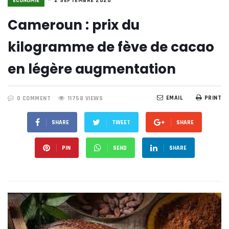
ECONOMIE
2 SEPTEMBRE 2020
Cameroun : prix du
kilogramme de fève de cacao
en légère augmentation
EMAIL
PRINT
0 COMMENT
11758 VIEWS
SHARE
TWEET
SHARE
PIN
SEND
SHARE