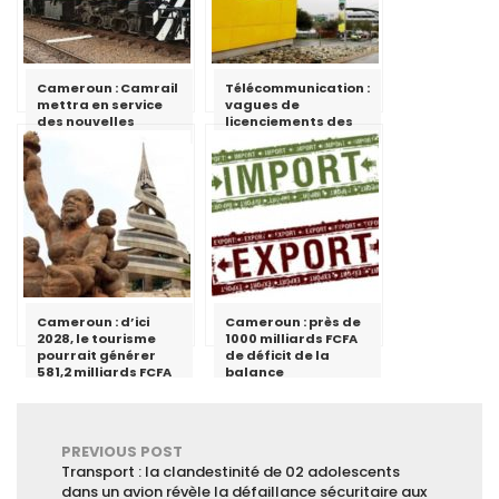
Cameroun : Camrail
Télécommunication :
mettra en service
vagues de
des nouvelles
licenciements des
locomotives
employés au sein
MTN Cameroon
Cameroun : d’ici
Cameroun : près de
2028, le tourisme
1000 milliards FCFA
pourrait générer
de déficit de la
581,2 milliards FCFA
balance
commerciale au
premier semestre
2018
PREVIOUS POST
Transport : la clandestinité de 02 adolescents
dans un avion révèle la défaillance sécuritaire aux