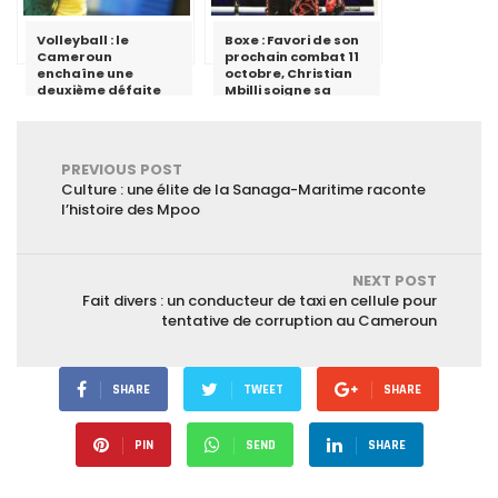
Volleyball : le
Boxe : Favori de son
Cameroun
prochain combat 11
enchaîne une
octobre, Christian
deuxième défaite
Mbilli soigne sa
préparation pour un
combat de dix
rounds.
PREVIOUS POST
Culture : une élite de la Sanaga-Maritime raconte
l’histoire des Mpoo
NEXT POST
Fait divers : un conducteur de taxi en cellule pour
tentative de corruption au Cameroun
SHARE
TWEET
SHARE
PIN
SEND
SHARE