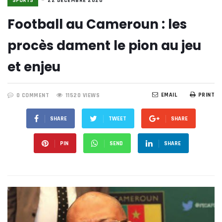
SPORTS
22 DÉCEMBRE 2020
Football au Cameroun : les
procès dament le pion au jeu
et enjeu
EMAIL
PRINT
0 COMMENT
11520 VIEWS
SHARE
TWEET
SHARE
PIN
SEND
SHARE