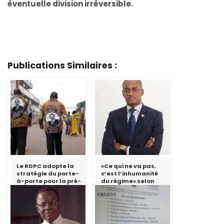
éventuelle division irréversible.
Publications Similaires :
Le RDPC adopte la
«Ce qui ne va pas,
stratégie du porte-
c’est l’inhumanité
à-porte pour la pré-
du régime» selon
campagne
Cabral Libii
électorale dans la
région de
l’Adamaoua