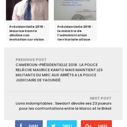
Présidentielle 2018 :
Présidentielle 2018 :
Maurice Kamto
le ministre de
décline son
l’administration
invitation sur vision
territoriale alloue
4
des fonds aux
gouverneurs,
préfets et sous-
préfets
PREVIOUS POST
CAMEROUN-PRÉSIDENTIELLE 2018 : LA POLICE
RELÂCHE MAURICE KAMTO MAIS MAINTIENT LES
MILITANTS DU MRC AUX ARRÊTS A LA POLICE
JUDICIAIRE DE YAOUNDÉ.
NEXT POST
Lions indomptables : Seedorf dévoile ses 23 joueurs
pour les confrontations entre le Maroc et le Brésil
SHARE
TWEET
SHARE