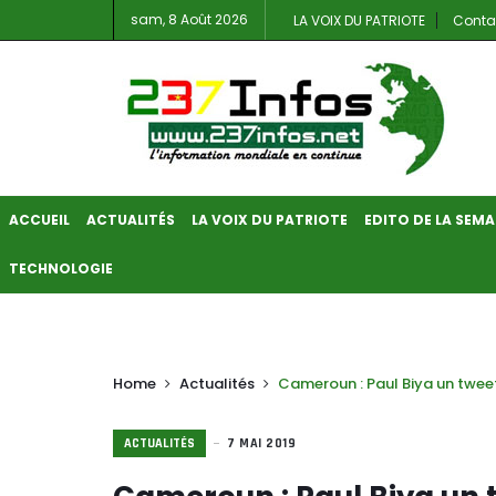
sam, 8 Août 2026
LA VOIX DU PATRIOTE
Conta
ACCUEIL
ACTUALITÉS
LA VOIX DU PATRIOTE
EDITO DE LA SEMA
TECHNOLOGIE
Home
Actualités
Cameroun : Paul Biya un twe
ACTUALITÉS
7 MAI 2019