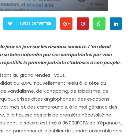
TWEET ON TWITTER
e jour en jour sur les réseaux sociaux. L’on dirait
de se faire entendre par ses compatriotes par voie
répétitifs le premier patriote s’adresse à son peuple.
s étant au grand rendez- vous.
andidat du RDPC nouvellement réélu à la tête du
e vandalisme, de kidnapping, de tribalisme, de
u’aux crises dites anglophones ; des exactions
s victimes et des camerounais, à la mal gérance des
dre, à la hausse des prix de première nécessité ne
dont le salaire est fixé à 36.000FCFA de s’épanouir…
, est de pardonner et d’oublier de tendre ensemble vers