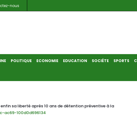
ctez-nous
INE
POLITIQUE
ECONOMIE
EDUCATION
SOCIÉTE
SPORTS
C
nfin sa liberté après 10 ans de détention préventive à la
c-ac69-100d0d696134