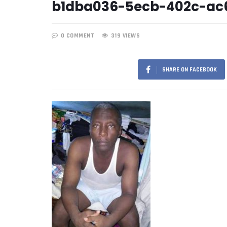
b1dba036-5ecb-402c-ac
0 COMMENT
319 VIEWS
SHARE ON FACEBOOK