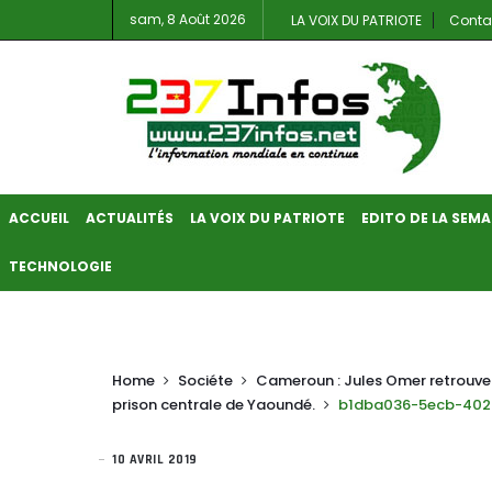
sam, 8 Août 2026
LA VOIX DU PATRIOTE
Conta
ACCUEIL
ACTUALITÉS
LA VOIX DU PATRIOTE
EDITO DE LA SEMA
TECHNOLOGIE
Home
Sociéte
Cameroun : Jules Omer retrouve e
prison centrale de Yaoundé.
b1dba036-5ecb-402
10 AVRIL 2019