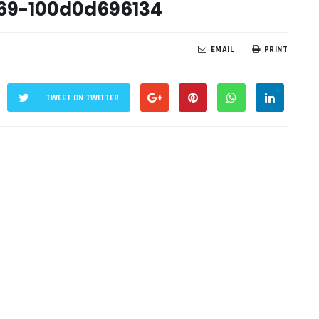
69-100d0d696134
EMAIL
PRINT
TWEET ON TWITTER