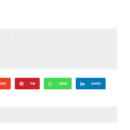
HARE
PIN
SEND
SHARE