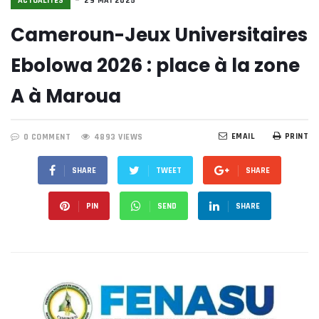
ACTUALITÉS
29 MAI 2025
Cameroun-Jeux Universitaires
Ebolowa 2026 : place à la zone
A à Maroua
EMAIL
PRINT
0 COMMENT
4893 VIEWS
SHARE
TWEET
SHARE
PIN
SEND
SHARE