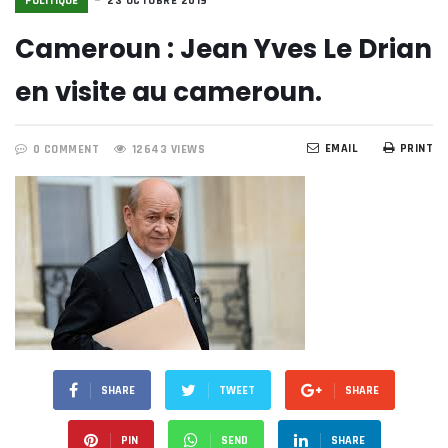
POLITIQUE
23 OCTOBRE 2019
Cameroun : Jean Yves Le Drian
en visite au cameroun.
EMAIL
PRINT
0 COMMENT
12643 VIEWS
SHARE
TWEET
SHARE
PIN
SEND
SHARE