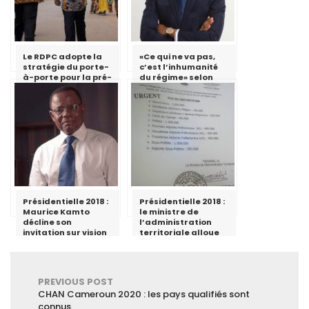
Le RDPC adopte la
«Ce qui ne va pas,
stratégie du porte-
c’est l’inhumanité
à-porte pour la pré-
du régime» selon
campagne
Cabral Libii
électorale dans la
région de
l’Adamaoua
Présidentielle 2018 :
Présidentielle 2018 :
Maurice Kamto
le ministre de
décline son
l’administration
invitation sur vision
territoriale alloue
4
des fonds aux
gouverneurs,
préfets et sous-
préfets
PREVIOUS POST
CHAN Cameroun 2020 : les pays qualifiés sont
connus