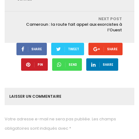
NEXT POST
Cameroun : la route fait appel aux exorcistes à
l’Ouest
SHARE
TWEET
SHARE
PIN
SEND
SHARE
LAISSER UN COMMENTAIRE
Votre adresse e-mail ne sera pas publiée.
Les champs
obligatoires sont indiqués avec
*