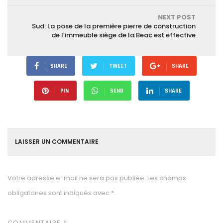
NEXT POST
Sud: La pose de la première pierre de construction
de l’immeuble siège de la Beac est effective
SHARE
TWEET
SHARE
PIN
SEND
SHARE
LAISSER UN COMMENTAIRE
Votre adresse e-mail ne sera pas publiée.
Les champs
obligatoires sont indiqués avec
*
COMMENTAIRE
*