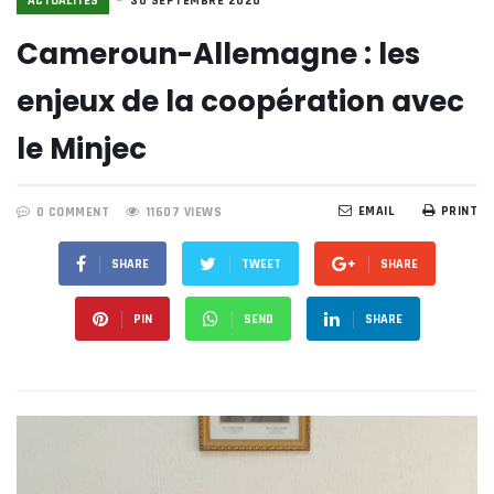
ACTUALITÉS
30 SEPTEMBRE 2020
Cameroun-Allemagne : les
enjeux de la coopération avec
le Minjec
EMAIL
PRINT
0 COMMENT
11607 VIEWS
SHARE
TWEET
SHARE
PIN
SEND
SHARE