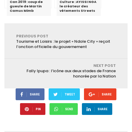
Can 2019 : coup de
Culture : AYISSI NGA
gueule de Martin
le créateur des
Camus Mimb
vêtements Streets
PREVIOUS POST
Tourisme et Loisirs : le projet « Ndole City » reçoit
l’onction officielle du gouvernement
NEXT POST
Fally Ipupa : l’icône aux deux stades de France
honorée par la Nation
SHARE
TWEET
SHARE
PIN
SEND
SHARE