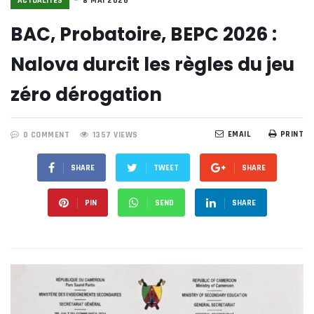
ACTUALITÉS
8 MAI 2026
BAC, Probatoire, BEPC 2026 :
Nalova durcit les règles du jeu
zéro dérogation
EMAIL
PRINT
0 COMMENT
1357 VIEWS
SHARE
TWEET
SHARE
PIN
SEND
SHARE